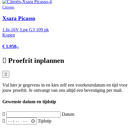
Citroën
Xsara Picasso
1.6i-16V Lpg G3 109 pk
Kopen
€ 1.950,-
Proefrit inplannen
Vul hier je gegevens in en kies zelf een voorkeursdatum en tijd voor
jouw proefrit. Je ontvangt van ons altijd een bevestiging per mail.
Gewenste datum en tijdstip
Datum
Tijdstip