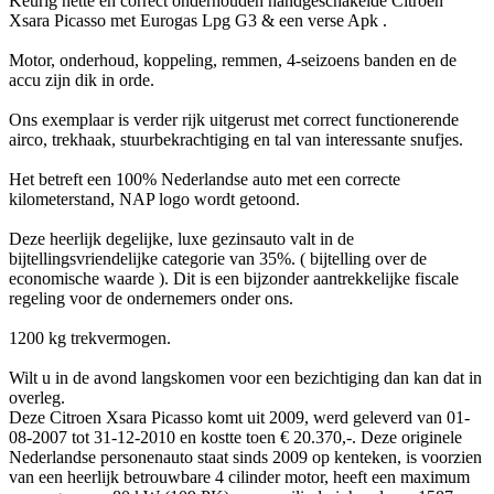
Keurig nette en correct onderhouden handgeschakelde Citroen
Xsara Picasso met Eurogas Lpg G3 & een verse Apk .
Motor, onderhoud, koppeling, remmen, 4-seizoens banden en de
accu zijn dik in orde.
Ons exemplaar is verder rijk uitgerust met correct functionerende
airco, trekhaak, stuurbekrachtiging en tal van interessante snufjes.
Het betreft een 100% Nederlandse auto met een correcte
kilometerstand, NAP logo wordt getoond.
Deze heerlijk degelijke, luxe gezinsauto valt in de
bijtellingsvriendelijke categorie van 35%. ( bijtelling over de
economische waarde ). Dit is een bijzonder aantrekkelijke fiscale
regeling voor de ondernemers onder ons.
1200 kg trekvermogen.
Wilt u in de avond langskomen voor een bezichtiging dan kan dat in
overleg.
Deze Citroen Xsara Picasso komt uit 2009, werd geleverd van 01-
08-2007 tot 31-12-2010 en kostte toen € 20.370,-. Deze originele
Nederlandse personenauto staat sinds 2009 op kenteken, is voorzien
van een heerlijk betrouwbare 4 cilinder motor, heeft een maximum