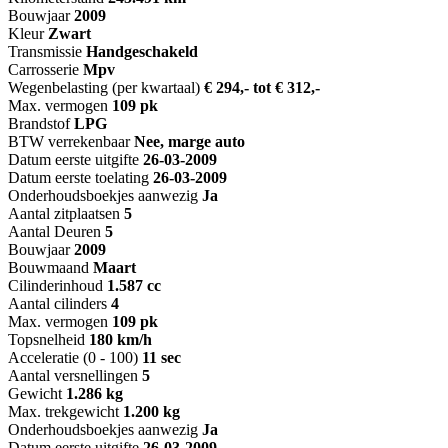
Bouwjaar
2009
Kleur
Zwart
Transmissie
Handgeschakeld
Carrosserie
Mpv
Wegenbelasting (per kwartaal)
€ 294,- tot € 312,-
Max. vermogen
109 pk
Brandstof
LPG
BTW verrekenbaar
Nee, marge auto
Datum eerste uitgifte
26-03-2009
Datum eerste toelating
26-03-2009
Onderhoudsboekjes aanwezig
Ja
Aantal zitplaatsen
5
Aantal Deuren
5
Bouwjaar
2009
Bouwmaand
Maart
Cilinderinhoud
1.587 cc
Aantal cilinders
4
Max. vermogen
109 pk
Topsnelheid
180 km/h
Acceleratie (0 - 100)
11 sec
Aantal versnellingen
5
Gewicht
1.286 kg
Max. trekgewicht
1.200 kg
Onderhoudsboekjes aanwezig
Ja
Datum eerste uitgifte
26-03-2009