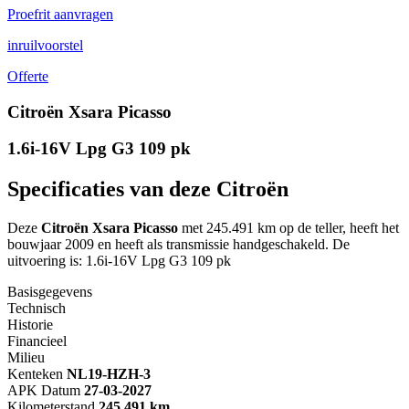
Proefrit aanvragen
inruilvoorstel
Offerte
Citroën Xsara Picasso
1.6i-16V Lpg G3 109 pk
Specificaties van deze Citroën
Deze
Citroën Xsara Picasso
met 245.491 km op de teller, heeft het
bouwjaar 2009 en heeft als transmissie handgeschakeld. De
uitvoering is: 1.6i-16V Lpg G3 109 pk
Basisgegevens
Technisch
Historie
Financieel
Milieu
Kenteken
NL
19-HZH-3
APK Datum
27-03-2027
Kilometerstand
245.491 km